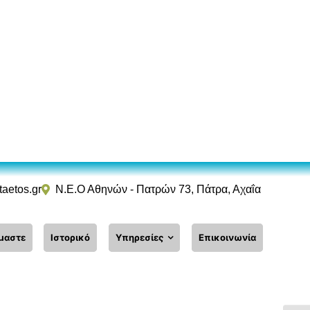
taetos.gr
Ν.Ε.Ο Αθηνών - Πατρών 73, Πάτρα, Αχαΐα
ίμαστε
Ιστορικό
Υπηρεσίες
Επικοινωνία