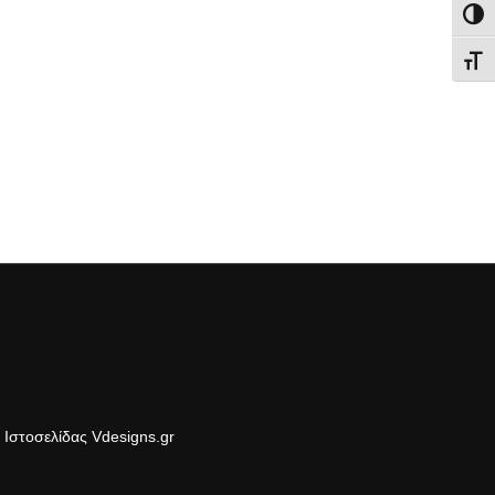
Εναλ
Εναλ
Ιστοσελίδας Vdesigns.gr