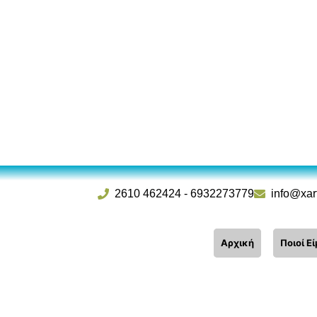
2610 462424
-
6932273779
info@xar
Αρχική
Ποιοί Ε