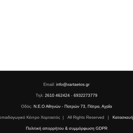
Email:
info@xartaetos.gr
Τηλ:
2610 462424
-
6932273779
Οδός:
Ν.Ε.Ο Αθηνών - Πατρών 73, Πάτρα, Αχαΐα
οπαιδαγωγικό Κέντρο Χαρταετός | All Rights Reserved |
Κατασκευή 
Πολιτική απορρήτου & συμμόρφωση GDPR