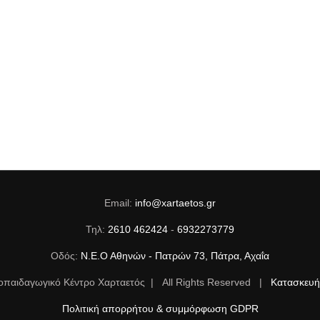
Email:
info@xartaetos.gr
Τηλ:
2610 462424
-
6932273779
Οδός:
Ν.Ε.Ο Αθηνών - Πατρών 73, Πάτρα, Αχαΐα
οπαιδαγωγικό Κέντρο Χαρταετός | All Rights Reserved |
Κατασκευή 
Πολιτική απορρήτου & συμμόρφωση GDPR