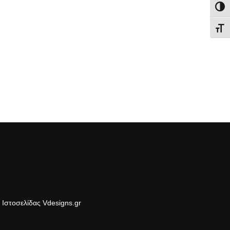
Εναλ
Εναλ
Ιστοσελίδας Vdesigns.gr