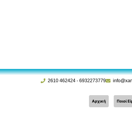
2610 462424
-
6932273779
info@xar
Αρχική
Ποιοί Ε