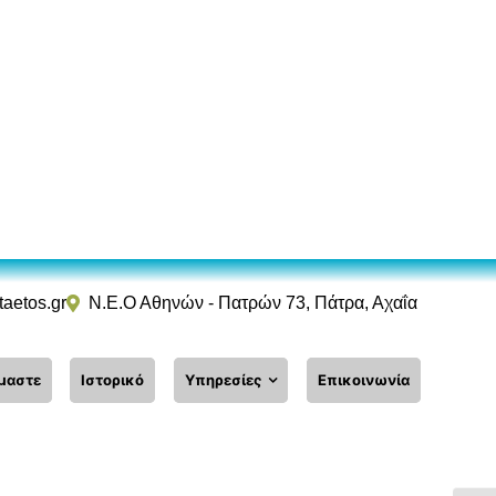
taetos.gr
Ν.Ε.Ο Αθηνών - Πατρών 73, Πάτρα, Αχαΐα
ίμαστε
Ιστορικό
Υπηρεσίες
Επικοινωνία