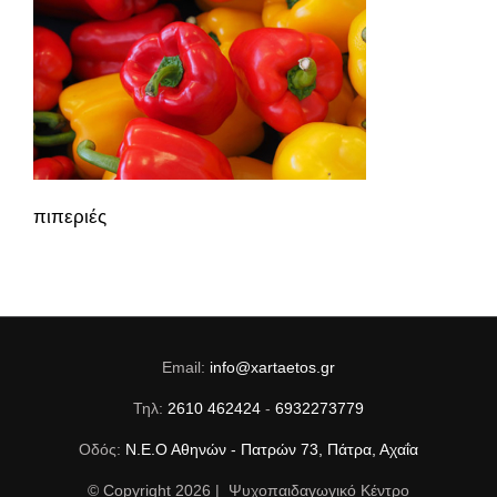
Ποιοί Είμαστε
Ιστορικό
Υπηρεσίες
Επικοινωνία
πιπεριές
Email:
info@xartaetos.gr
Τηλ:
2610 462424
-
6932273779
Οδός:
Ν.Ε.Ο Αθηνών - Πατρών 73, Πάτρα, Αχαΐα
© Copyright
2026 | Ψυχοπαιδαγωγικό Κέντρο