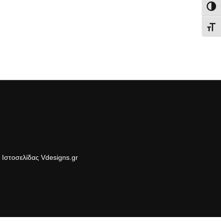
Εναλ
Εναλ
Ιστοσελίδας Vdesigns.gr