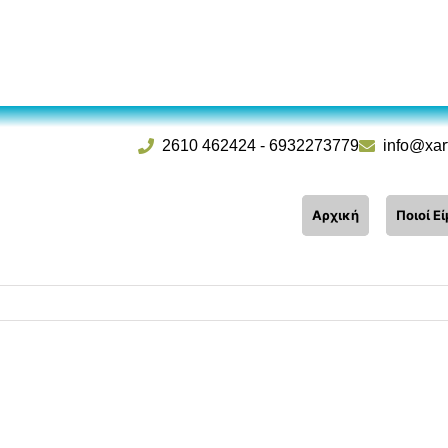
2610 462424
-
6932273779
info@xar
Αρχική
Ποιοί Ε